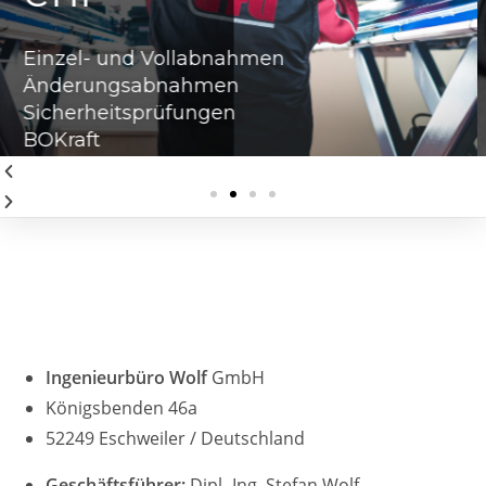
Reparaturaufwands
Ermittlung des
Wiederbeschaffungs- oder
Restwertes
Dokumentation von
Wertminderungen
Ingenieurbüro Wolf
GmbH
Königsbenden 46a
52249 Eschweiler / Deutschland
Geschäftsführer:
Dipl.-Ing. Stefan Wolf