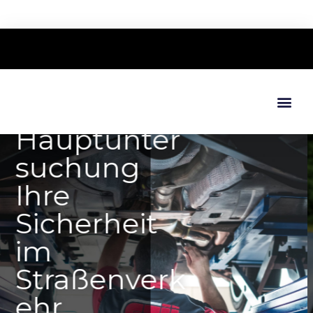
Unfallgutac
hten
Schnell, unabhänging und
kompetent
Sicherung von Beweisen
Kalkulation der
Schadenshöhe & des